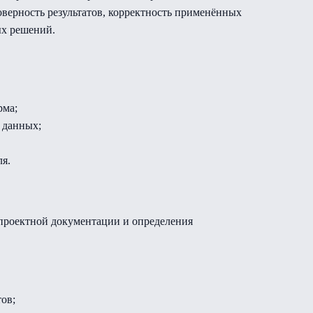
оверность результатов, корректность применённых
ых решений.
рма;
 данных;
я.
проектной документации и определения
ов;